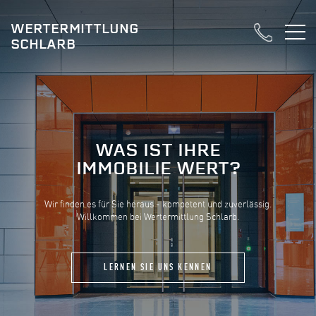
WERTERMITTLUNG
SCHLARB
WAS IST IHRE
IMMOBILIE WERT?
Wir finden es für Sie heraus - kompetent und zuverlässig.
Willkommen bei Wertermittlung Schlarb.
LERNEN SIE UNS KENNEN