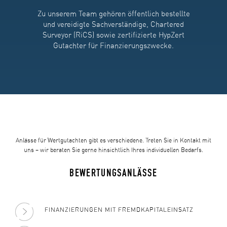
Zu unserem Team gehören öffentlich bestellte
und vereidigte Sachverständige, Chartered
Surveyor (RiCS) sowie zertifizierte HypZert
Gutachter für Finanzierungszwecke.
Anlässe für Wertgutachten gibt es verschiedene. Treten Sie in Kontakt mit
uns – wir beraten Sie gerne hinsichtlich Ihres individuellen Bedarfs.
BEWERTUNGSANLÄSSE
FINANZIERUNGEN MIT FREMDKAPITALEINSATZ